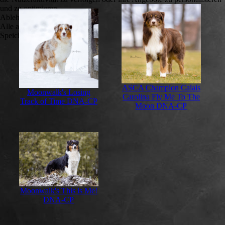
und zu optimieren.
Ablehnen
Alle akzeptieren
Speichern
ASCA Champion Calais
Moonwalk's Losing
Carolina Fly Me To The
Track of Time DNA-CP
Moon DNA-CP
Moonwalk's This is Me!
DNA-CP