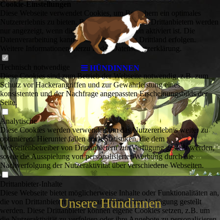
Cookie-Einstellungen
Diese Webseite verwendet Cookies, um Besuchern ein optimales
Nutzererlebnis zu bieten. Bestimmte Inhalte von Drittanbietern werden
nur angezeigt, wenn die entsprechende Option aktiviert ist. Die
Datenverarbeitung kann dann auch in einem Drittland erfolgen.
Weitere Informationen hierzu in der Datenschutzerklärung.
Technisch notwendige
HÜNDINNEN
Diese Cookies sind zum Betrieb der Webseite notwendig, z.B. zum
Schutz vor Hackerangriffen und zur Gewährleistung eines
konsistenten und der Nachfrage angepassten Erscheinungsbilds der
Seite.
Analytische
Diese Cookies werden verwendet, um das Nutzererlebnis weiter zu
optimieren. Hierunter fallen auch Statistiken, die dem
Webseitenbetreiber von Drittanbietern zur Verfügung gestellt werden,
sowie die Ausspielung von personalisierter Werbung durch die
Nachverfolgung der Nutzeraktivität über verschiedene Webseiten.
Drittanbieter-Inhalte
Diese Webseite bietet möglicherweise Inhalte oder Funktionalitäten an,
Unsere Hündinnen
die von Drittanbietern eigenverantwortlich zur Verfügung gestellt
werden. Diese Drittanbieter können eigene Cookies setzen, z.B. um
die Nutzeraktivität zu verfolgen oder ihre Angebote zu personalisieren