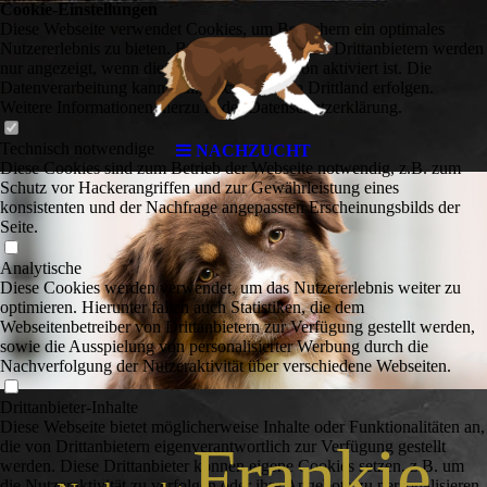
Cookie-Einstellungen
Diese Webseite verwendet Cookies, um Besuchern ein optimales
Nutzererlebnis zu bieten. Bestimmte Inhalte von Drittanbietern werden
nur angezeigt, wenn die entsprechende Option aktiviert ist. Die
Datenverarbeitung kann dann auch in einem Drittland erfolgen.
Weitere Informationen hierzu in der Datenschutzerklärung.
Technisch notwendige
NACHZUCHT
Diese Cookies sind zum Betrieb der Webseite notwendig, z.B. zum
Schutz vor Hackerangriffen und zur Gewährleistung eines
konsistenten und der Nachfrage angepassten Erscheinungsbilds der
Seite.
Analytische
Diese Cookies werden verwendet, um das Nutzererlebnis weiter zu
optimieren. Hierunter fallen auch Statistiken, die dem
Webseitenbetreiber von Drittanbietern zur Verfügung gestellt werden,
sowie die Ausspielung von personalisierter Werbung durch die
Nachverfolgung der Nutzeraktivität über verschiedene Webseiten.
Drittanbieter-Inhalte
Diese Webseite bietet möglicherweise Inhalte oder Funktionalitäten an,
Frankie
die von Drittanbietern eigenverantwortlich zur Verfügung gestellt
werden. Diese Drittanbieter können eigene Cookies setzen, z.B. um
die Nutzeraktivität zu verfolgen oder ihre Angebote zu personalisieren