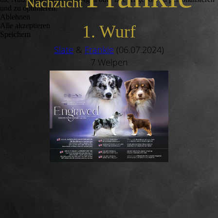
Nachzucht
und zu optimieren.
Ablehnen
Alle akzeptieren
1. Wurf
Speichern
Slate
&
Frankie
(06.07.2024)
7 Welpen