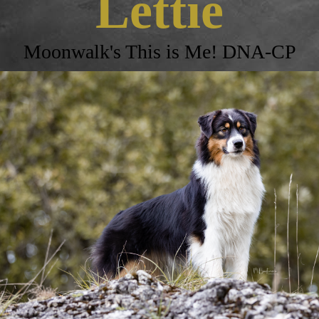
Lettie
Moonwalk's This is Me! DNA-CP