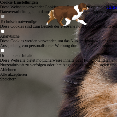
Cookie-Einstellungen
Diese Webseite verwendet Cookies, um Besuchern ein optimales Nutzerer
Startse
Datenverarbeitung kann dann auch in einem Drittland erfolgen. Weiter
Technisch notwendige
Diese Cookies sind zum Betrieb der Webseite notwendig, z.B. zum Sch
Analytische
Diese Cookies werden verwendet, um das Nutzererlebnis weiter zu optim
Ausspielung von personalisierter Werbung durch die Nachverfolgung de
Drittanbieter-Inhalte
Diese Webseite bietet möglicherweise Inhalte oder Funktionalitäten an,
Nutzeraktivität zu verfolgen oder ihre Angebote zu personalisieren und
Ablehnen
Alle akzeptieren
Speichern