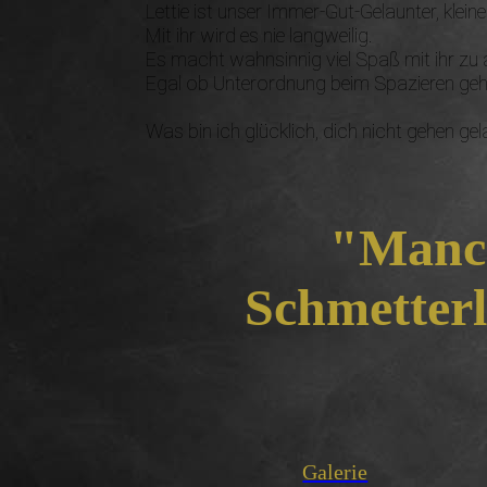
Lettie ist unser Immer-Gut-Gelaunter, klein
Mit ihr wird es nie langweilig.
Es macht wahnsinnig viel Spaß mit ihr zu 
Egal ob Unterordnung beim Spazieren gehen
Was bin ich glücklich, dich nicht gehen ge
"Manch
Schmetterl
Galerie