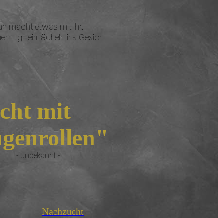
an macht etwas mit ihr.
 tgl. ein lächeln ins Gesicht.
cht mit
ugenrollen"
- unbekannt -
Nachzucht