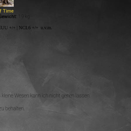
f Time
Gewicht:
19 kg
HUU +/+ | NCL6 +/+ u.v.m.
 kleine Wesen kann ich nicht gehen lassen.
zu behalten.