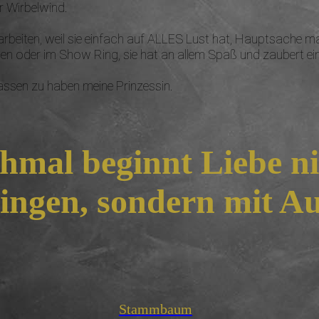
er Wirbelwind.
arbeiten, weil sie einfach auf ALLES Lust hat, Hauptsache m
 oder im Show Ring, sie hat an allem Spaß und zaubert einem
lassen zu haben meine Prinzessin.
mal beginnt Liebe ni
ingen, sondern mit A
Stammbaum