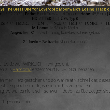
ye The Great One for Lovefool x
Moonwalk's Losing Track o
m:
16.02.2022
Farbe:
Black Tri c/w (rot Träger)
| Höhe:
48,5 cm
| 
|
HD
: A1
| ED
0
| LÜW: Typ 0
+/+
+
/-
+/+
+/+
+/+
 HSF4
| MDR1
| DM
| NCL
| MH
| CMR1 +/+ | 
M-Locus:
M/M (kein Merle)
frei
vollständig korrekes Scherengebiss
Augen:
| Zähne:
Maria Bartiromo
Züchterin + Besitzerin:
er Lettie war WIRKLICH nicht geplant.
men aus
Pandoras
erstem Wurf NICHTS zu behalten.
 mein Herz gestohlen und so war relativ schnell klar, dieses
t versprochen hatte, wirklich nichts zu behalten.
innig, so war es nicht sehr schwer in davon zu überzeugen sie 
itt gegangen bin.