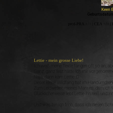
Keen E
Geburtsdatu
+/+
+/+
prcd-PRA
| CEA
|
Lettie - mein grosse Liebe!
Ich weiß meine Texte fangen oft so an, ab
Ganz, ganz fest hatte ich mir vorgenom
Naja, dann kam Lettie :D
Dieser kleine Wildfang hat im Handumdrehen
Zum Leidwesen meines Mannes, dem ich fes
Glücklicherweise liebt Lettie ihn heiß und 
Und was bin ich froh, dass ich diesen Schr