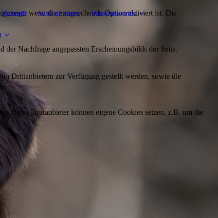
ezeigt, wenn die entsprechende Option aktiviert ist. Die
 Zukunft
Wall of Fame
Wissenswertes
t
d der Nachfrage angepassten Erscheinungsbilds der Seite.
on Drittanbietern zur Verfügung gestellt werden, sowie die
den. Diese Drittanbieter können eigene Cookies setzen, z.B. um die