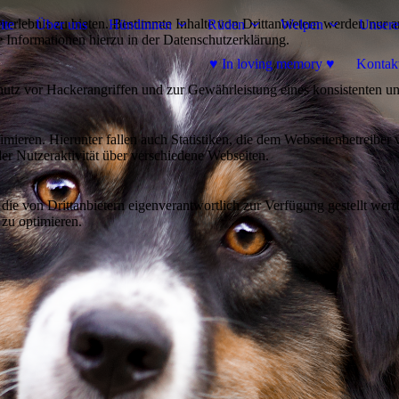
lebnis zu bieten. Bestimmte Inhalte von Drittanbietern werden nur ang
ite
Über uns
Hündinnen
Rüden
Welpen
Unsere
e Informationen hierzu in der Datenschutzerklärung.
♥ In loving memory ♥
Kontak
utz vor Hackerangriffen und zur Gewährleistung eines konsistenten un
ieren. Hierunter fallen auch Statistiken, die dem Webseitenbetreiber v
r Nutzeraktivität über verschiedene Webseiten.
 die von Drittanbietern eigenverantwortlich zur Verfügung gestellt wer
 zu optimieren.