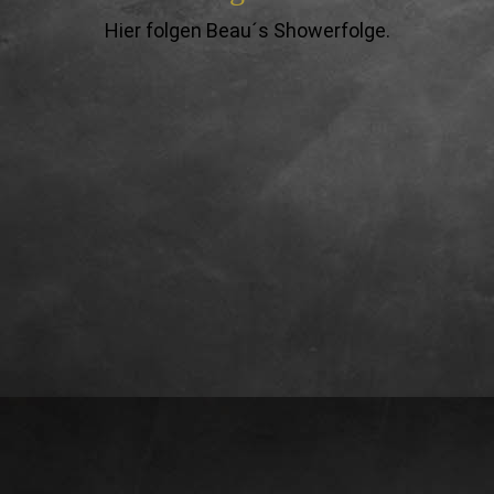
Hier folgen Beau´s Showerfolge.