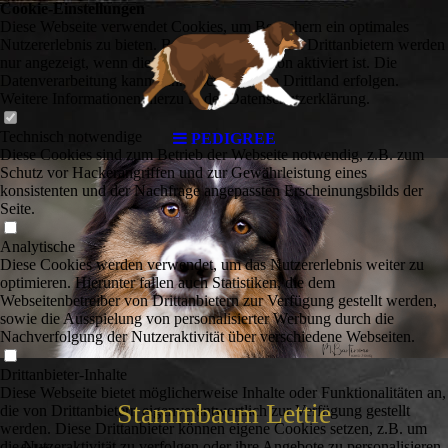
Cookie-Einstellungen
Diese Webseite verwendet Cookies, um Besuchern ein optimales
Nutzererlebnis zu bieten. Bestimmte Inhalte von Drittanbietern werden
nur angezeigt, wenn die entsprechende Option aktiviert ist. Die
Datenverarbeitung kann dann auch in einem Drittland erfolgen.
Weitere Informationen hierzu in der Datenschutzerklärung.
Technisch notwendige
PEDIGREE
Diese Cookies sind zum Betrieb der Webseite notwendig, z.B. zum
Schutz vor Hackerangriffen und zur Gewährleistung eines
konsistenten und der Nachfrage angepassten Erscheinungsbilds der
Seite.
Analytische
Diese Cookies werden verwendet, um das Nutzererlebnis weiter zu
optimieren. Hierunter fallen auch Statistiken, die dem
Webseitenbetreiber von Drittanbietern zur Verfügung gestellt werden,
sowie die Ausspielung von personalisierter Werbung durch die
Nachverfolgung der Nutzeraktivität über verschiedene Webseiten.
Drittanbieter-Inhalte
Diese Webseite bietet möglicherweise Inhalte oder Funktionalitäten an,
Stammbaum Lettie
die von Drittanbietern eigenverantwortlich zur Verfügung gestellt
werden. Diese Drittanbieter können eigene Cookies setzen, z.B. um
die Nutzeraktivität zu verfolgen oder ihre Angebote zu personalisieren