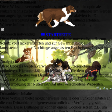
Cookie-Einstellungen
Diese Webseite verwendet Cookies, um Besuchern ein optimales
Nutzererlebnis zu bieten. Bestimmte Inhalte von Drittanbietern werden
nur angezeigt, wenn die entsprechende Option aktiviert ist. Die
Datenverarbeitung kann dann auch in einem Drittland erfolgen.
Weitere Informationen hierzu in der Datenschutzerklärung.
Technisch notwendige
STARTSEITE
Diese Cookies sind zum Betrieb der Webseite notwendig, z.B. zum
Schutz vor Hackerangriffen und zur Gewährleistung eines
konsistenten und der Nachfrage angepassten Erscheinungsbilds der
Seite.
Analytische
Diese Cookies werden verwendet, um das Nutzererlebnis weiter zu
optimieren. Hierunter fallen auch Statistiken, die dem
Webseitenbetreiber von Drittanbietern zur Verfügung gestellt werden,
sowie die Ausspielung von personalisierter Werbung durch die
Nachverfolgung der Nutzeraktivität über verschiedene Webseiten.
Drittanbieter-Inhalte
Diese Webseite bietet möglicherweise Inhalte oder Funktionalitäten an,
die von Drittanbietern eigenverantwortlich zur Verfügung gestellt
werden. Diese Drittanbieter können eigene Cookies setzen, z.B. um
die Nutzeraktivität zu verfolgen oder ihre Angebote zu personalisieren