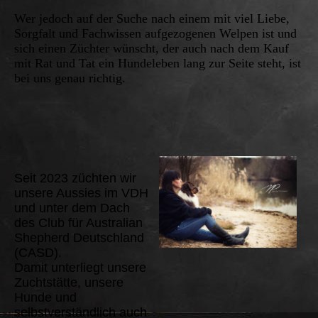
Wer jedoch auf der Suche nach einem mit viel Liebe,
Sorgfalt und Fachwissen aufgezogenen Welpen ist und
sich einen Züchter wünscht, der auch nach dem Kauf
mit Rat und Tat ein Hundeleben lang zur Seite steht, ist
bei uns genau richtig.
Seit 2023 züchten wir
unsere Aussies im VDH
und unter dem Dach
des Club für Australian
Shepherd Deutschland
(CASD).
Damit unterliegt unsere
Zuchtstätte, unsere
Hunde und
selbstverständlich auch