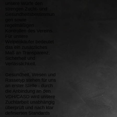
unsere Würfe den
strengen Zucht- und
Gesundheitsbestimmun
gen sowie
regelmäßigen
Kontrollen des Vereins.
Für unsere
Welpenkäufer bedeutet
das ein zusätzliches
Maß an Transparenz,
Sicherheit und
Verlässlichkeit.
Gesundheit, Wesen und
Rassetyp stehen für uns
an erster Stelle - durch
die Anbindung an den
VDH/CASD wird unsere
Zuchtarbeit unabhängig
überprüft und nach klar
definierten Standards