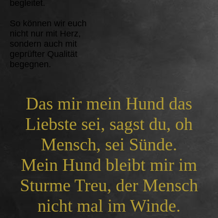
begleitet.
So können wir euch
nicht nur mit Herz,
sondern auch mit
geprüfter Qualität
begegnen.
Das mir mein Hund das
Liebste sei, sagst du, oh
Mensch, sei Sünde.
Mein Hund bleibt mir im
Sturme Treu, der Mensch
nicht mal im Winde.