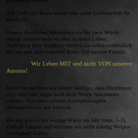
Aus Liebe zur Rasse wurde eine echte Leidenschaft für
die Zucht.
Unsere Hündinnen bekommen ein bis zwei Würfe,
jedoch niemals mehr als drei in ihrem Leben.
Auch nach ihrer Zuchtzeit bleiben sie selbstverständlich
bei uns und sind weiterhin fester Teil unserer Familie.
Wir Leben MIT und nicht VON unseren
Aussies!
Leider beobachten wir immer häufiger, dass Hündinnen
vier, fünf oder sogar noch mehr Würfe bekommen
müssen. Von einer solchen Zuchtphilosophie
distanzieren wir uns bewusst.
Bei uns gibt es nur wenige Würfe im Jahr (max. 1-2).
Deshalb können und möchten wir nicht ständig Welpen
"verfügbar" haben.