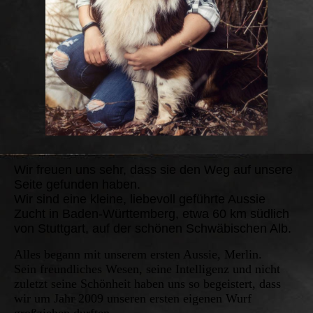
Wir freuen uns sehr, dass sie den Weg auf unsere
Seite gefunden haben.
Wir sind eine kleine, liebevoll geführte Aussie
Zucht in Baden-Württemberg, etwa 60 km südlich
von Stuttgart, auf der schönen Schwäbischen Alb.
Alles begann mit unserem ersten Aussie, Merlin.
Sein freundliches Wesen, seine Intelligenz und nicht
zuletzt seine Schönheit haben uns so begeistert, dass
wir um Jahr 2009 unseren ersten eigenen Wurf
großziehen durften.