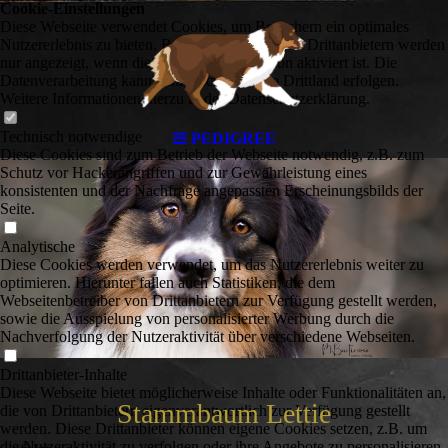
Cookie-Einstellungen
Diese Webseite verwendet Cookies, um Besuchern ein optimales
Nutzererlebnis zu bieten. Bestimmte Inhalte von Drittanbietern werden
nur angezeigt, wenn die entsprechende Option aktiviert ist. Die
Datenverarbeitung kann dann auch in einem Drittland erfolgen.
Weitere Informationen hierzu in der Datenschutzerklärung.
Technisch notwendige
PEDIGREE
Diese Cookies sind zum Betrieb der Webseite notwendig, z.B. zum
Schutz vor Hackerangriffen und zur Gewährleistung eines
konsistenten und der Nachfrage angepassten Erscheinungsbilds der
Seite.
Analytische
Diese Cookies werden verwendet, um das Nutzererlebnis weiter zu
optimieren. Hierunter fallen auch Statistiken, die dem
Webseitenbetreiber von Drittanbietern zur Verfügung gestellt werden,
sowie die Ausspielung von personalisierter Werbung durch die
Nachverfolgung der Nutzeraktivität über verschiedene Webseiten.
Drittanbieter-Inhalte
Diese Webseite bietet möglicherweise Inhalte oder Funktionalitäten an,
Stammbaum Lettie
die von Drittanbietern eigenverantwortlich zur Verfügung gestellt
werden. Diese Drittanbieter können eigene Cookies setzen, z.B. um
die Nutzeraktivität zu verfolgen oder ihre Angebote zu personalisieren